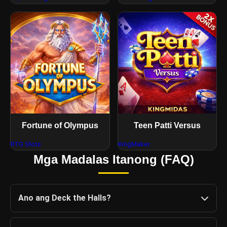
Fortune of Olympus
Teen Patti Versus
RTG Slots
KingMaker
Mga Madalas Itanong (FAQ)
Ano ang Deck the Halls?