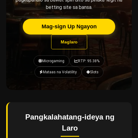
betting site sa bansa.
Mag-sign Up Ngayon
Maglaro
Microgaming
RTP: 95.38%
Mataas na Volatility
Slots
Pangkalahatang-ideya ng
Laro