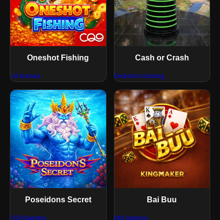
Oneshot Fishing
Cash or Crash
Jili Games
Evolution Gaming
Poseidons Secret
Bai Buu
CQ9 Gaming
KM Gaming