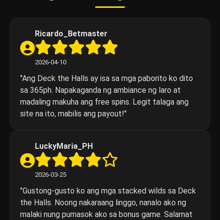
Ricardo_Betmaster
2026-04-10
"Ang Deck the Halls ay isa sa mga paborito ko dito
sa 365ph. Napakaganda ng ambiance ng laro at
madaling makuha ang free spins. Legit talaga ang
site na ito, mabilis ang payout!"
LuckyMaria_PH
2026-03-25
"Gustong-gusto ko ang mga stacked wilds sa Deck
the Halls. Noong nakaraang linggo, nanalo ako ng
malaki nung pumasok ako sa bonus game. Salamat