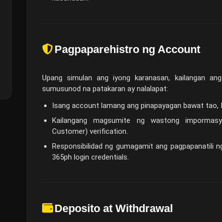
Pagpaparehistro ng Account
Upang simulan ang iyong karanasan, kailangan an
sumusunod na patakaran ay nalalapat:
Isang account lamang ang pinapayagan bawat tao, I
Kailangang magsumite ng wastong imporma
Customer) verification.
Responsibilidad ng gumagamit ang pagpapanatili n
365ph login credentials.
Deposito at Withdrawal