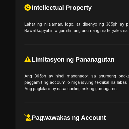
Intellectual Property
Lahat ng nilalaman, logo, at disenyo ng 365ph ay 
Bawal kopyahin o gamitin ang anumang materyales nang
Limitasyon ng Pananagutan
Ang 365ph ay hindi mananagot sa anumang pagka
paggamit ng account o mga isyung teknikal na labas 
Ang paglalaro ay nasa sariling risk ng gumagamit.
Pagwawakas ng Account