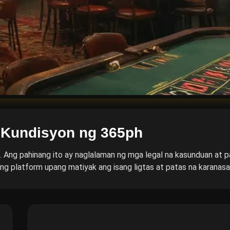
 Kundisyon ng 365ph
 Ang pahinang ito ay naglalaman ng mga legal na kasunduan at p
g platform upang matiyak ang isang ligtas at patas na karanasan