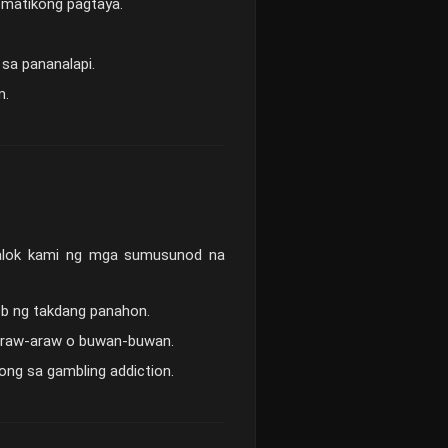
omatikong pagtaya.
sa pananalapi.
m.
-aalok kami ng mga sumusunod na
ob ng takdang panahon.
 araw-araw o buwan-buwan.
ng sa gambling addiction.