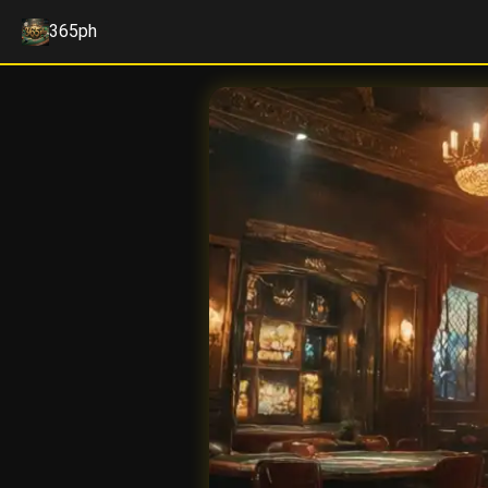
365ph