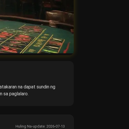
atakaran na dapat sundin ng
 sa paglalaro.
Huling Na-update: 2026-07-13