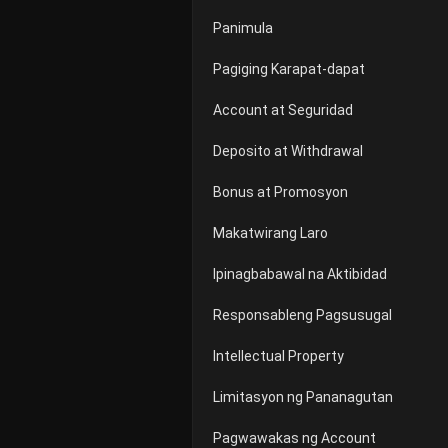
Panimula
Pagiging Karapat-dapat
Account at Seguridad
Deposito at Withdrawal
Bonus at Promosyon
Makatwirang Laro
Ipinagbabawal na Aktibidad
Responsableng Pagsusugal
Intellectual Property
Limitasyon ng Pananagutan
Pagwawakas ng Account