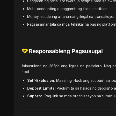
Paggamit ng bots, software, o scripts para sa awt
Multi-accounting o paggamit ng fake identities.
Money laundering at anumang ilegal na transaksyon 
Pagsasamantala sa mga teknikal na bug ng platfor
Responsableng Pagsusugal
Isinusulong ng 365ph ang ligtas na paglalaro. Nag
tool:
Self-Exclusion:
Maaaring i-lock ang account sa lo
Deposit Limits:
Paglilimita sa halaga ng deposito
Suporta:
Pag-link sa mga organisasyon na tumutulo