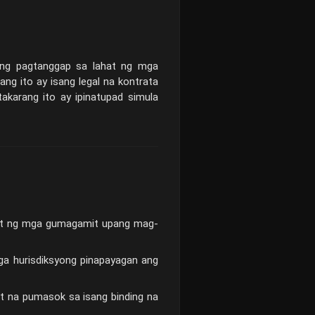
ong pagtanggap sa lahat ng mga
ng ito ay isang legal na kontrata
karang ito ay ipinatupad simula
hat ng mga gumagamit upang mag-
ga hurisdiksyong pinapayagan ang
 na pumasok sa isang binding na