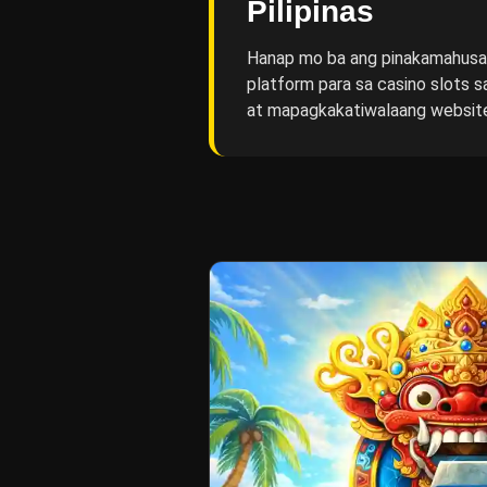
Pilipinas
Hanap mo ba ang pinakamahusay
platform para sa casino slots s
at mapagkakatiwalaang website.