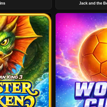
ins
Jack and the B