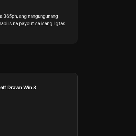
sa 365ph, ang nangungunang
bilis na payout sa isang ligtas
elf-Drawn Win 3