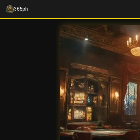
365ph