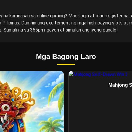
 na karanasan sa online gaming? Mag-login at mag-register na 
a Pilipinas. Damhin ang excitement ng mga high-paying slots at ma
 Sumali na sa 365ph ngayon at simulan ang iyong panalo!
Mga Bagong Laro
Mahjong S