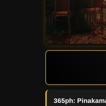
365ph: Pinakama