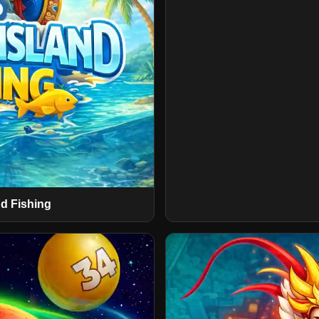
nd Fishing