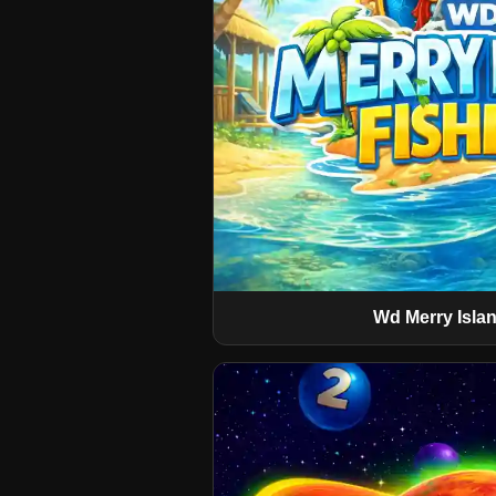
Wd Merry Isla