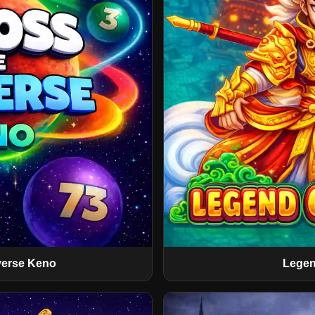
verse Keno
Legen