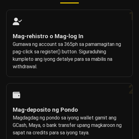
1
Mag-rehistro o Mag-log In
Gumawa ng account sa 365ph sa pamamagitan ng
pag-click sa register() button. Siguraduhing
kumpleto ang iyong detalye para sa mabilis na
withdrawal.
2
Mag-deposito ng Pondo
Magdagdag ng pondo sa iyong wallet gamit ang
GCash, Maya, o bank transfer upang magkaroon ng
sapat na credits para sa iyong taya.