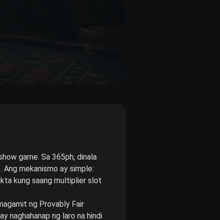
 show game. Sa 365ph, dinala
e. Ang mekanismo ay simple:
kta kung saang multiplier slot
umagamit ng Provably Fair
 ay naghahanap ng laro na hindi