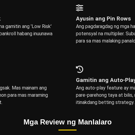
k
Ayusin ang Pin Rows
a gamitin ang 'Low Risk'
Ang pagdaragdag ng mga ha
 bankroll habang inuunawa
potensyal na multiplier. Su
para sa mas malaking panalo
Gamitin ang Auto-Pla
bagsak. Mas mainam ang
Ang auto-play feature ay m
ahon para mas maraming
pare-parehong taya at bilis
t.
itinakdang betting strategy.
Mga Review ng Manlalaro