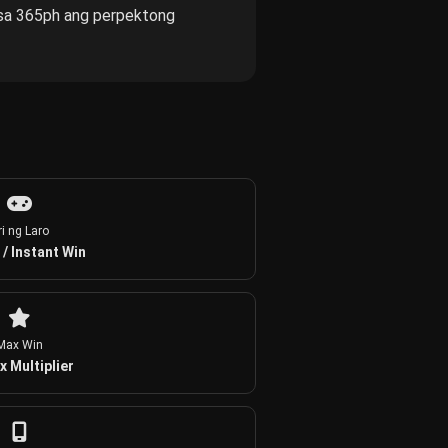
o sa 365ph ang perpektong
ri ng Laro
/ Instant Win
Max Win
x Multiplier