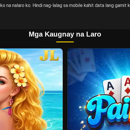
o na nalaro ko. Hindi nag-lalag sa mobile kahit data lang gamit
Mga Kaugnay na Laro