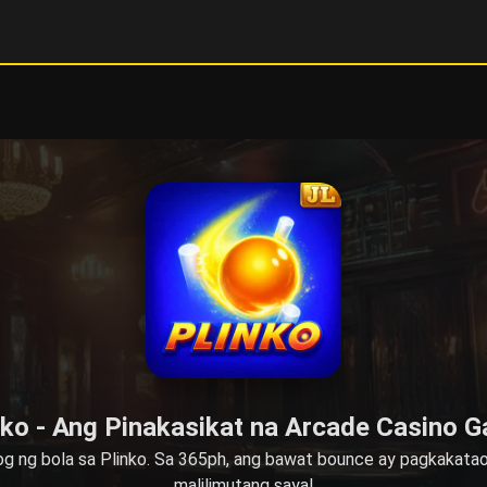
nko - Ang Pinakasikat na Arcade Casino 
 ng bola sa Plinko. Sa 365ph, ang bawat bounce ay pagkakataon
malilimutang saya!