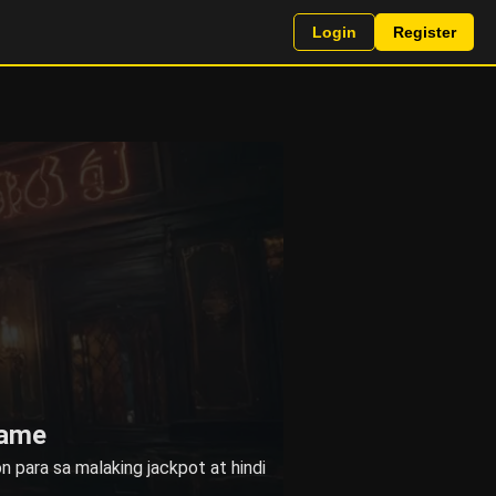
Login
Register
Game
 para sa malaking jackpot at hindi