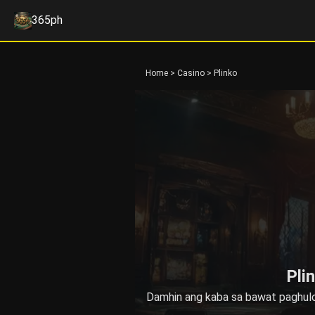
365ph
Home
>
Casino
> Plinko
Pli
Damhin ang kaba sa bawat paghulog