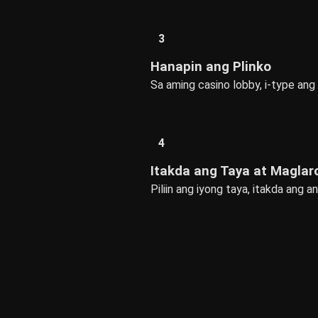
3
Hanapin ang Plinko
Sa aming casino lobby, i-type ang
4
Itakda ang Taya at Maglar
Piliin ang iyong taya, itakda ang a