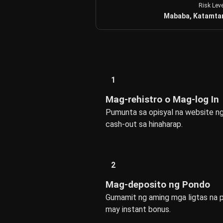
Risk Lev
Mababa, Katamta
1
Mag-rehistro o Mag-log In
Pumunta sa opisyal na website ng
cash-out sa hinaharap.
2
Mag-deposito ng Pondo
Gumamit ng aming mga ligtas na 
may instant bonus.